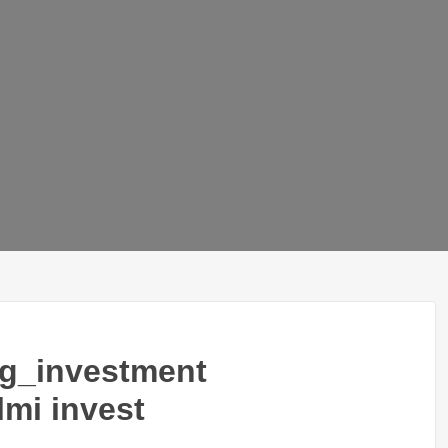
ing_investment
mi invest