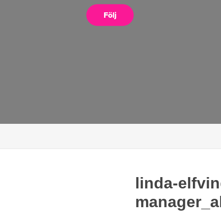
Följ
linda-elfv
manager_al