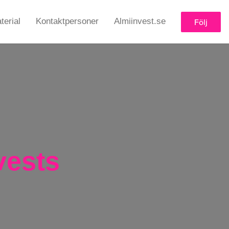
erial
Kontaktpersoner
Almiinvest.se
Följ
vests