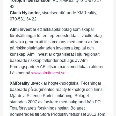
Torbjörn Gustafsson
, VD XMReality, 073-673 17
43
Claes Nylander
, styrelseordförande XMReality,
070-531 34 22
Almi Invest
är ett riskkapitalbolag som skapar
förutsättningar för entreprenörsledda tillväxtföretag
att växa genom att tillsammans med andra aktörer
på riskkapitalmarknaden investera kapital och
kunskap. Almi Invest är organiserat i sju regionalt
baserade riskkapitalfonder och ägs av Almi
Företagspartner AB tillsammans med lokala aktörer.
Läs mer på
www.almiinvest.se
XMReality
utvecklar högteknologiska IT-lösningar
baserade på augmented reality-teknologi och finns i
Mjärdevi Science Park i Linköping. Bolaget
startades 2007 av forskare med bakgrund från FOI,
Totalförsvarets forskningsinstitut. Bolaget
nominerades till Stora Produktivitetspriset 2012 som