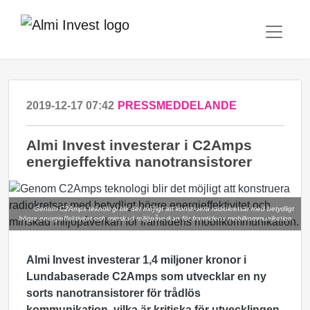
2019-12-17 07:42
PRESSMEDDELANDE
Almi Invest investerar i C2Amps
energieffektiva nanotransistorer
Genom C2Amps teknologi blir det möjligt att konstruera radiokretsar med betydligt
högre energieffektivitet och minskad miljöpåverkan för framtidens mobilkommunikation.
Almi Invest investerar 1,4 miljoner kronor i
Lundabaserade C2Amps som utvecklar en ny
sorts nanotransistorer för trådlös
kommunikation, vilka är kritiska för utvecklingen