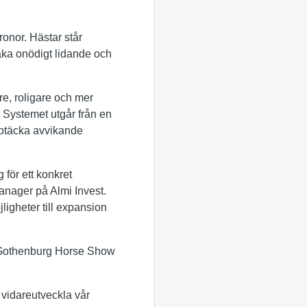
ronor. Hästar står
saka onödigt lidande och
are, roligare och mer
 Systemet utgår från en
ptäcka avvikande
för ett konkret
anager på Almi Invest.
ligheter till expansion
å Gothenburg Horse Show
t vidareutveckla vår