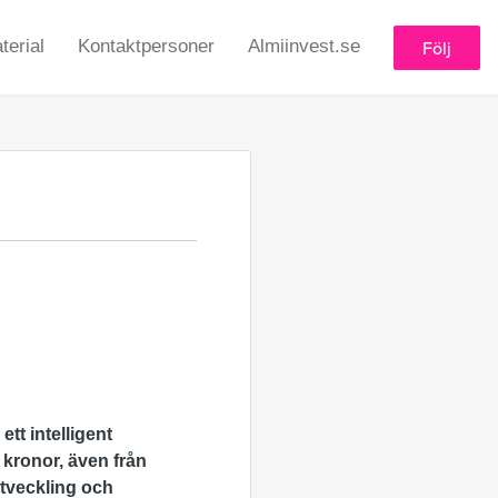
erial
Kontaktpersoner
Almiinvest.se
Följ
tt intelligent
 kronor, även från
utveckling och