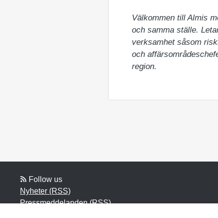
Välkommen till Almis m
och samma ställe. Letar 
verksamhet såsom riskka
och affärsområdeschefer
region.
Follow us
Nyheter (RSS)
Pressmeddelanden (RSS)
Bloggposter (RSS)