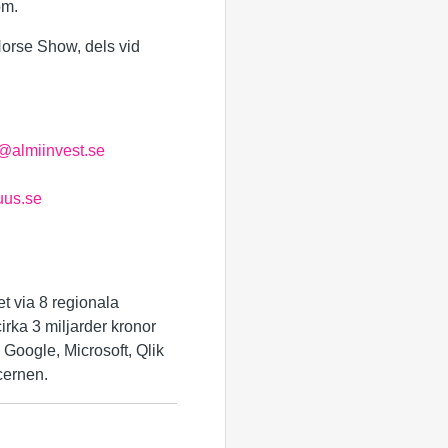
om.
 Horse Show, dels vid
n@almiinvest.se
uus.se
et via 8 regionala
irka 3 miljarder kronor
 Google, Microsoft, Qlik
cernen.