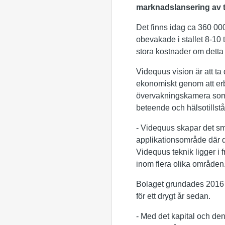
marknadslansering av t
Det finns idag ca 360 000
obevakade i stallet 8-10 
stora kostnader om detta i
Videquus vision är att ta 
ekonomiskt genom att erb
övervakningskamera som 
beteende och hälsotillst
- Videquus skapar det sm
applikationsområde där d
Videquus teknik ligger i 
inom flera olika områden
Bolaget grundades 2016 
för ett drygt år sedan.
- Med det kapital och den 