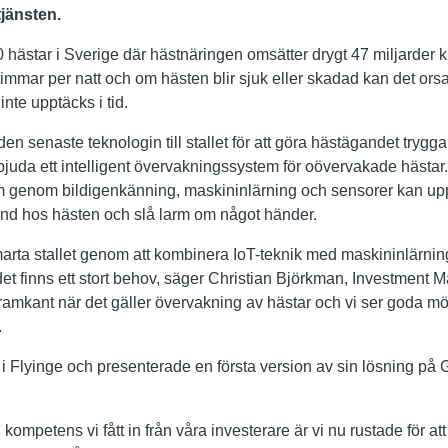
jänsten.
 hästar i Sverige där hästnäringen omsätter drygt 47 miljarder k
timmar per natt och om hästen blir sjuk eller skadad kan det or
nte upptäcks i tid.
den senaste teknologin till stallet för att göra hästägandet trygg
juda ett intelligent övervakningssystem för oövervakade hästar.
genom bildigenkänning, maskininlärning och sensorer kan up
ånd hos hästen och slå larm om något händer.
arta stallet genom att kombinera IoT-teknik med maskininlärning 
et finns ett stort behov, säger Christian Björkman, Investment M
framkant när det gäller övervakning av hästar och vi ser goda möj
.
i Flyinge och presenterade en första version av sin lösning p
kompetens vi fått in från våra investerare är vi nu rustade för at