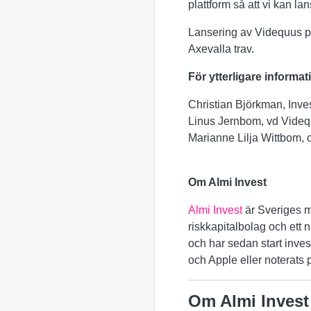
plattform så att vi kan l
Lansering av Videquus pla
Axevalla trav.
För ytterligare informat
Christian Björkman, Inve
Linus Jernbom, vd Videq
Marianne Lilja Wittbom,
Om Almi Invest
Almi Invest
är Sveriges me
riskkapitalbolag och ett n
och har sedan start inves
och Apple eller noterats 
Om Almi Invest