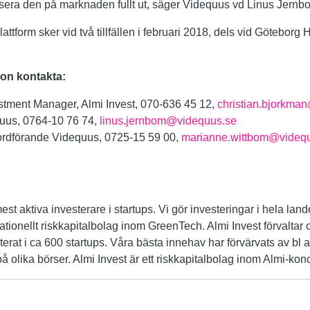
ansera den på marknaden fullt ut, säger Videquus vd Linus Jernb
ttform sker vid två tillfällen i februari 2018, dels vid Göteborg
ion kontakta:
stment Manager, Almi Invest, 070-636 45 12,
christian.bjorkma
uus, 0764-10 76 74,
linus.jernbom@videquus.se
 ordförande Videquus, 0725-15 59 00,
marianne.wittbom@videq
st aktiva investerare i startups. Vi gör investeringar i hela land
ationellt riskkapitalbolag inom GreenTech. Almi Invest förvaltar c
terat i ca 600 startups. Våra bästa innehav har förvärvats av bl a
på olika börser. Almi Invest är ett riskkapitalbolag inom Almi-kon