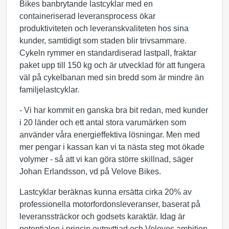
Bikes banbrytande lastcyklar med en
containeriserad leveransprocess ökar
produktiviteten och leveranskvaliteten hos sina
kunder, samtidigt som staden blir trivsammare.
Cykeln rymmer en standardiserad lastpall, fraktar
paket upp till 150 kg och är utvecklad för att fungera
väl på cykelbanan med sin bredd som är mindre än
familjelastcyklar.
- Vi har kommit en ganska bra bit redan, med kunder
i 20 länder och ett antal stora varumärken som
använder våra energieffektiva lösningar. Men med
mer pengar i kassan kan vi ta nästa steg mot ökade
volymer - så att vi kan göra större skillnad, säger
Johan Erlandsson, vd på Velove Bikes.
Lastcyklar beräknas kunna ersätta cirka 20% av
professionella motorfordonsleveranser, baserat på
leveranssträckor och godsets karaktär. Idag är
potentialen i princip outnyttjad och Veloves ambition