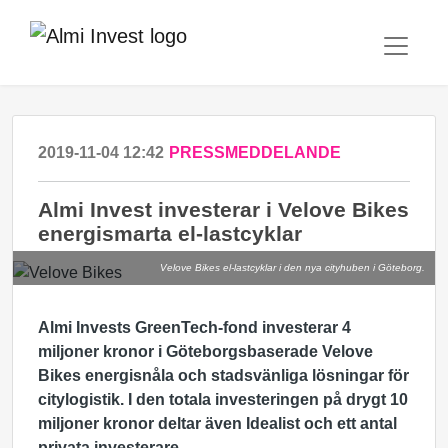
2019-11-04 12:42
PRESSMEDDELANDE
Almi Invest investerar i Velove Bikes
energismarta el-lastcyklar
Velove Bikes el-lastcyklar i den nya cityhuben i Göteborg.
Almi Invests GreenTech-fond investerar 4
miljoner kronor i Göteborgsbaserade Velove
Bikes energisnåla och stadsvänliga lösningar för
citylogistik. I den totala investeringen på drygt 10
miljoner kronor deltar även Idealist och ett antal
privata investerare.