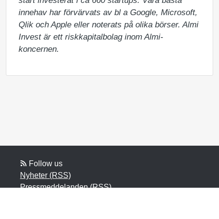
start investerat i ca 660 startups. Våra bästa 
innehav har förvärvats av bl a Google, Microsoft, 
Qlik och Apple eller noterats på olika börser. Almi 
Invest är ett riskkapitalbolag inom Almi-
koncernen.
Follow us
Nyheter (RSS)
Pressmeddelanden (RSS)
Bloggposter (RSS)