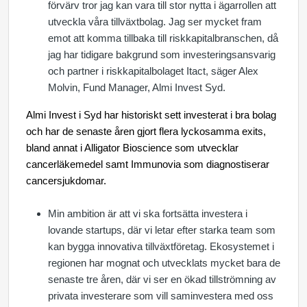
förvärv tror jag kan vara till stor nytta i ägarrollen att
utveckla våra tillväxtbolag. Jag ser mycket fram
emot att komma tillbaka till riskkapitalbranschen, då
jag har tidigare bakgrund som investeringsansvarig
och partner i riskkapitalbolaget Itact, säger Alex
Molvin, Fund Manager, Almi Invest Syd.
Almi Invest i Syd har historiskt sett investerat i bra bolag
och
har de senaste åren gjort flera lyckosamma exits,
bland annat i Alligator Bioscience som utvecklar
cancerläkemedel samt Immunovia som diagnostiserar
cancersjukdomar.
Min ambition är att vi ska fortsätta investera i
lovande startups, där vi letar efter starka team som
kan bygga innovativa tillväxtföretag. Ekosystemet i
regionen har mognat och utvecklats mycket bara de
senaste tre åren, där vi ser en ökad tillströmning av
privata investerare som vill saminvestera med oss