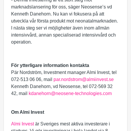
marknadslansering för oss, säger Neosense’s vd
Kenneth Danehorn. Nu kan vi fokusera på att
utveckla vår första produkt mot neonatalmarknaden.
I nästa steg ser vi möjligheter även inom allmän
intensivvård, annan specialiserad intensivvård och
operation.
För ytterligare information kontakta
Pär Nordström, Investment manager Almi Invest, tel
072-513 06 06, mail
par.nordstrom@almiinvest.se
Kenneth Danehorn, vd Neosense, tel 072-569 32
42, mail
kdanehorn@neosene-technologies.com
Om Almi Invest
Almi Invest
är Sveriges mest aktiva investerare i
startups. Vi gör investeringar i hela landet via 8