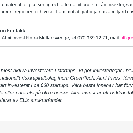
a material, digitalisering och alternativt protein från insekter, s
rer i regionen och vi ser fram mot att påbörja nästa miljard i ri
tion kontakta
Almi Invest Norra Mellansverige, tel 070 339 12 71, mail
ulf.g
mest aktiva investerare i startups. Vi gör investeringar i hela
 nationellt riskkapitalbolag inom GreenTech. Almi Invest förval
rt investerat i ca 660 startups. Våra bästa innehav har förv
e eller noterats på olika börser. Almi Invest är ett riskkapit
ierat av EUs strukturfonder.