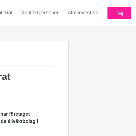
erial
Kontaktpersoner
Almiinvest.se
Följ
rat
 har företaget
nde tillväxtbolag
i