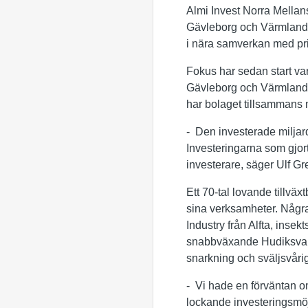
Almi Invest Norra Mellan
Gävleborg och Värmland 
i nära samverkan med priva
Fokus har sedan start var
Gävleborg och Värmland ä
har bolaget tillsammans m
- Den investerade miljard
Investeringarna som gjor
investerare, säger Ulf G
Ett 70-tal lovande tillväx
sina verksamheter. Några
Industry från Alfta, inse
snabbväxande Hudiksvall
snarkning och sväljsvårig
- Vi hade en förväntan om 
lockande investeringsmöj