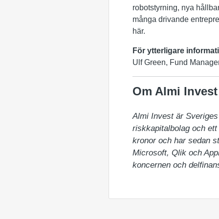
robotstyrning, nya hållbar
många drivande entreprenö
här.
För ytterligare informa
Ulf Green, Fund Manager 
Om Almi Invest
Almi Invest är Sveriges 
riskkapitalbolag och ett
kronor och har sedan sta
Microsoft, Qlik och Appl
koncernen och delfinans