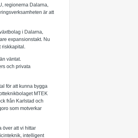
EU, regionerna Dalarna,
ringsverksamheten är att
lväxtbolag i Dalarna,
bare expansionstakt. Nu
riskkapital.
än väntat.
rs och privata
tal för att kunna bygga
obotteknikbolaget MTEK
eck från Karlstad och
qoro som motverkar
över att vi hittar
nteknik, intelligent