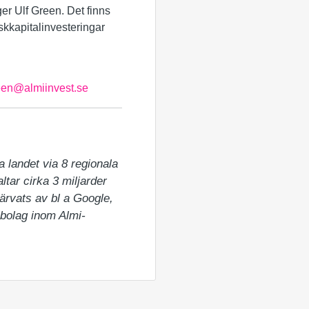
äger Ulf Green. Det finns
skkapitalinvesteringar
reen@almiinvest.se
 landet via 8 regionala 
tar cirka 3 miljarder 
ärvats av bl a Google, 
albolag inom Almi-