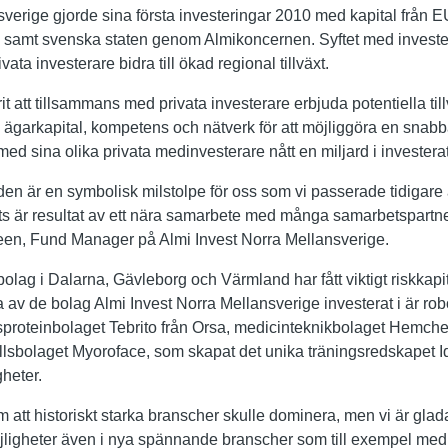
sverige gjorde sina första investeringar 2010 med kapital från 
samt svenska staten genom Almikoncernen. Syftet med investe
ta investerare bidra till ökad regional tillväxt.
it att tillsammans med privata investerare erbjuda potentiella til
garkapital, kompetens och nätverk för att möjliggöra en snab
ed sina olika privata medinvesterare nått en miljard i investerat 
en är en symbolisk milstolpe för oss som vi passerade tidigare 
ts är resultat av ett nära samarbete med många samarbetspartne
reen, Fund Manager på Almi Invest Norra Mellansverige.
tbolag i Dalarna, Gävleborg och Värmland har fått viktigt riskkapi
 av de bolag Almi Invest Norra Mellansverige investerat i är r
ktsproteinbolaget Tebrito från Orsa, medicinteknikbolaget Hemch
sbolaget Myoroface, som skapat det unika träningsredskapet I
heter.
att historiskt starka branscher skulle dominera, men vi är glada 
ligheter även i nya spännande branscher som till exempel medici