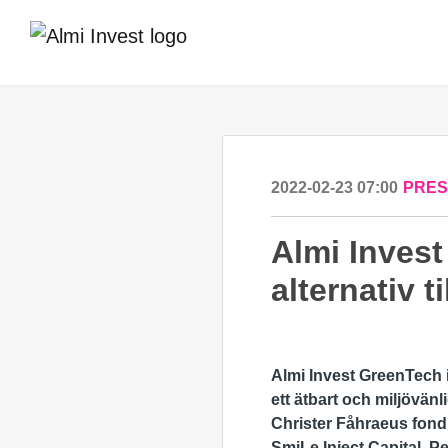
2022-02-23 07:00
PRE
Almi Invest
alternativ ti
Almi Invest GreenTech 
ett ätbart och miljövänli
Christer Fåhraeus fond
SmiLe Inject Capital. P