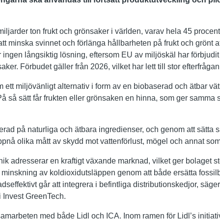
iljarder ton frukt och grönsaker i världen, varav hela 45 procent 
att minska svinnet och förlänga hållbarheten på frukt och grönt
är ingen långsiktig lösning, eftersom EU av miljöskäl har förbjudi
ker. Förbudet gäller från 2026, vilket har lett till stor efterfrågan p
 ett miljövänligt alternativ i form av en biobaserad och ätbar v
 På så sätt får frukten eller grönsaken en hinna, som ger samma
rad på naturliga och ätbara ingredienser, och genom att sätta
pnå olika mått av skydd mot vattenförlust, mögel och annat som 
ik adresserar en kraftigt växande marknad, vilket ger bolaget st
rd minskning av koldioxidutsläppen genom att både ersätta fossi
effektivt går att integrera i befintliga distributionskedjor, säg
 Invest GreenTech.
arbeten med både Lidl och ICA. Inom ramen för Lidl’s initiati