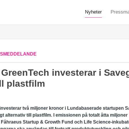
Nyheter
Pressmat
SSMEDDELANDE
 GreenTech investerar i Save
ll plastfilm
investerar två miljoner kronor i Lundabaserade startupen 
gt alternativ till plastfilm. I emissionen på totalt åtta miljone
 Fåhraeus Startup & Growth Fund och Life Science-inkubat
engarna ska användas till fortsatt produktutveckling och pil