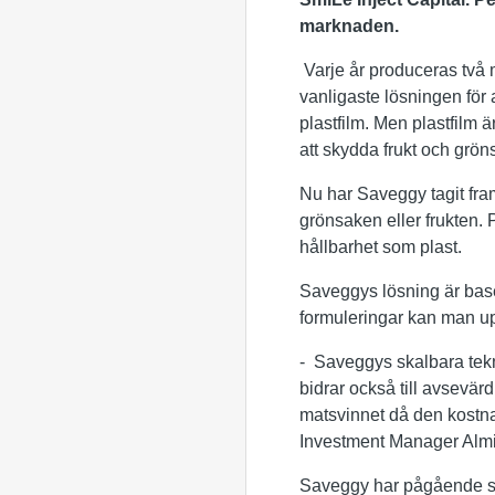
marknaden.
Varje år produceras två m
vanligaste lösningen för 
plastfilm. Men plastfilm 
att skydda frukt och grönsa
Nu har Saveggy tagit fram
grönsaken eller frukten.
hållbarhet som plast.
Saveggys lösning är base
formuleringar kan man up
- Saveggys skalbara tekn
bidrar också till avsevä
matsvinnet då den kostnads
Investment Manager Almi
Saveggy har pågående sam