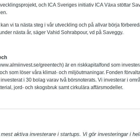
ecklingsprojekt, och ICA Sveriges initiativ ICA Växa stöttar Sav
den.
an vi ta nästa steg i vår utveckling och på allvar börja förbere
 under nästa år, säger Vahid Sohrabpour, vd på Saveggy.
ech
ww.almiinvest.se/greentech) är en riskkapitalfond som invester
och som löser våra klimat- och miljöutmaningar. Fonden förvalta
investerat i 30 bolag varav två börsnoterats. Vi investerar i om
terial, jord- och skogsbruk samt cirkulära affärsmodeller.
mest aktiva investerare i startups. Vi gör investeringar i hela