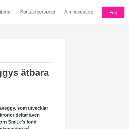
erial
Kontaktpersoner
Almiinvest.se
Följ
ggys ätbara
Saveggy, som utvecklar
r kronor deltar även
orn SmiLe’s fond
otlansering på