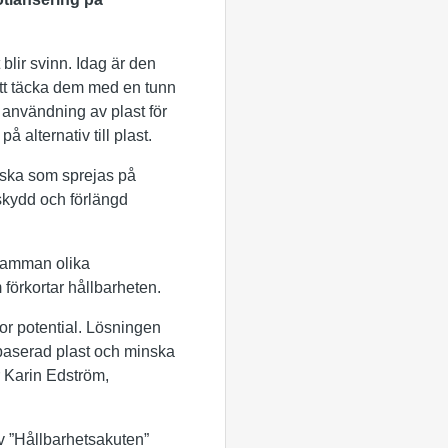
blir svinn. Idag är den
 att täcka dem med en tunn
t användning av plast för
å alternativ till plast.
ätska som sprejas på
 skydd och förlängd
 samman olika
förkortar hållbarheten.
or potential. Lösningen
lbaserad plast och minska
er Karin Edström,
v ”Hållbarhetsakuten”