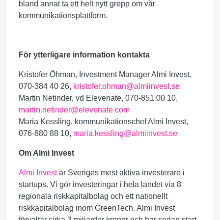
bland annat ta ett helt nytt grepp om vår
kommunikationsplattform.
För ytterligare information kontakta
Kristofer Öhman, Investment Manager Almi Invest,
070-384 40 26,
kristofer.ohman@almiinvest.se
Martin Netinder, vd Elevenate, 070-851 00 10,
martin.netinder@elevenate.com
Maria Kessling, kommunikationschef Almi Invest,
076-880 88 10,
maria.kessling@almiinvest.se
Om Almi Invest
Almi Invest
är Sveriges mest aktiva investerare i
startups. Vi gör investeringar i hela landet via 8
regionala riskkapitalbolag och ett nationellt
riskkapitalbolag inom GreenTech. Almi Invest
förvaltar cirka 3 miljarder kronor och har sedan start