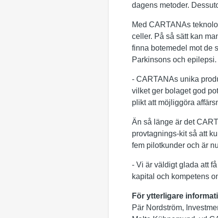
dagens metoder. Dessutom
Med CARTANAs teknologi bl
celler. På så sätt kan man
finna botemedel mot de sj
Parkinsons och epilepsi.
- CARTANAs unika produkt
vilket ger bolaget god po
plikt att möjliggöra affär
Än så länge är det CARTA
provtagnings-kit så att k
fem pilotkunder och är n
- Vi är väldigt glada at
kapital och kompetens om
För ytterligare informa
Pär Nordström, Investmen