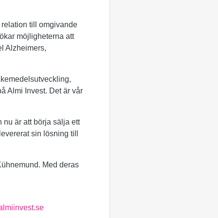
relation till omgivande
 ökar möjligheterna att
el Alzheimers,
äkemedelsutveckling,
å Almi Invest. Det är vår
 är att börja sälja ett
vererat sin lösning till
te Kühnemund. Med deras
lmiinvest.se