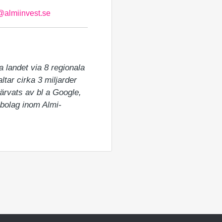
@almiinvest.se
 landet via 8 regionala 
tar cirka 3 miljarder 
ärvats av bl a Google, 
albolag inom Almi-