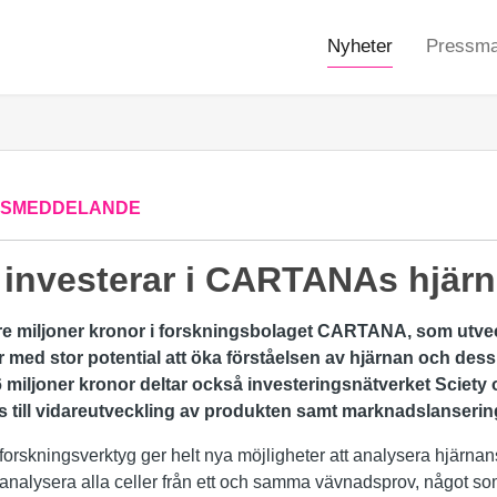
Nyheter
Pressmat
SSMEDDELANDE
 investerar i CARTANAs hjärn
 tre miljoner kronor i forskningsbolaget CARTANA, som utve
er med stor potential att öka förståelsen av hjärnan och dess
6 miljoner kronor deltar också investeringsnätverket Sciety 
till vidareutveckling av produkten samt marknadslanserin
skningsverktyg ger helt nya möjligheter att analysera hjärnans 
ch analysera alla celler från ett och samma vävnadsprov, något so