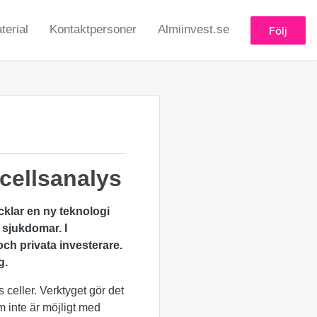
erial
Kontaktpersoner
Almiinvest.se
Följ
cellsanalys
cklar en ny teknologi
 sjukdomar. I
och privata investerare.
g.
celler. Verktyget gör det
m inte är möjligt med