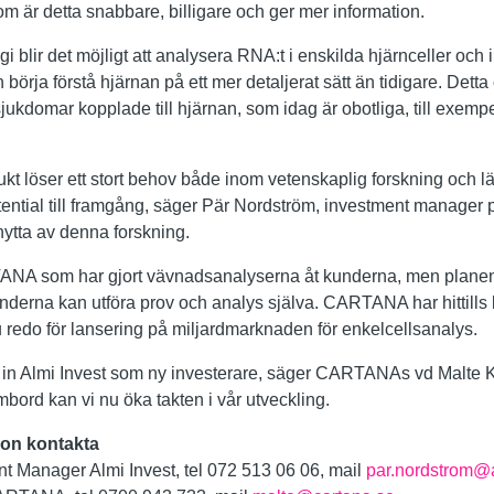
 är detta snabbare, billigare och ger mer information.
ir det möjligt att analysera RNA:t i enskilda hjärnceller och i 
 börja förstå hjärnan på ett mer detaljerat sätt än tidigare. Detta
ukdomar kopplade till hjärnan, som idag är obotliga, till exemp
 löser ett stort behov både inom vetenskaplig forskning och l
tential till framgång, säger Pär Nordström, investment manager p
snytta av denna forskning.
NA som har gjort vävnadsanalyserna åt kunderna, men planen nu
underna kan utföra prov och analys själva. CARTANA har hittills le
u redo för lansering på miljardmarknaden för enkelcellsanalys.
t få in Almi Invest som ny investerare, säger CARTANAs vd Mal
bord kan vi nu öka takten i vår utveckling.
tion kontakta
t Manager Almi Invest, tel 072 513 06 06, mail
par.nordstrom@a