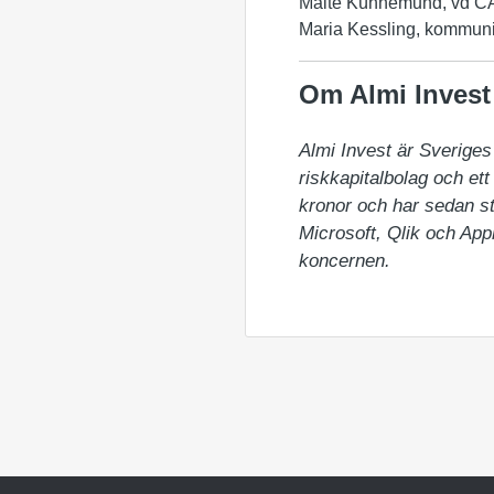
Malte Kühnemund, vd CA
Maria Kessling, kommunik
Om Almi Invest
Almi Invest är Sveriges 
riskkapitalbolag och ett
kronor och har sedan sta
Microsoft, Qlik och Appl
koncernen.