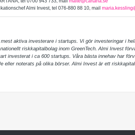
RTANA, tel 0700 943 733, mail
malte@cartana.se
ationschef Almi Invest, tel 076-880 88 10, mail
maria.kessling
mest aktiva investerare i startups. Vi gör investeringar i hela
 nationellt riskkapitalbolag inom GreenTech. Almi Invest förval
rt investerat i ca 600 startups. Våra bästa innehav har förv
e eller noterats på olika börser. Almi Invest är ett riskkapit