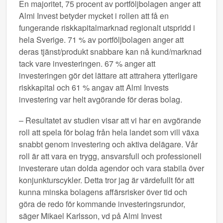
En majoritet, 75 procent av portföljbolagen anger att
Almi Invest betyder mycket i rollen att få en
fungerande riskkapitalmarknad regionalt utspridd i
hela Sverige. 71 % av portföljbolagen anger att
deras tjänst/produkt snabbare kan nå kund/marknad
tack vare investeringen. 67 % anger att
investeringen gör det lättare att attrahera ytterligare
riskkapital och 61 % angav att Almi Invests
investering var helt avgörande för deras bolag.
– Resultatet av studien visar att vi har en avgörande
roll att spela för bolag från hela landet som vill växa
snabbt genom investering och aktiva delägare. Vår
roll är att vara en trygg, ansvarsfull och professionell
investerare utan dolda agendor och vara stabila över
konjunkturscykler. Detta tror jag är värdefullt för att
kunna minska bolagens affärsrisker över tid och
göra de redo för kommande investeringsrundor,
säger Mikael Karlsson, vd på Almi Invest