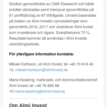
Studien genomfördes av CMA Research och både
enkäter skickades samt intervjuer genomfördes på
61 portföljbolag av 87 tillfrågade. Urvalet baserades
på totalen av Almi Invests nyinvesteringar som
genomförts 2016, 2017 och utvärderar Almi Invest
som investerare och ägare. Svarsfrekvens 70 %.
Resultatet kommer att användas i Almi Invests
utvecklingsarbete.
För ytterligare information kontakta:
Mikael Karlsson, vd Almi Invest, tel +46 70-916 46
10,
mikael.karlsson@almiinvest.se
Maria Kessling, marknads- och kommunikationschef
Almi Invest, tel +46 76-880 88
10
maria.kessling@almiinvest.se
Om Almi Invest