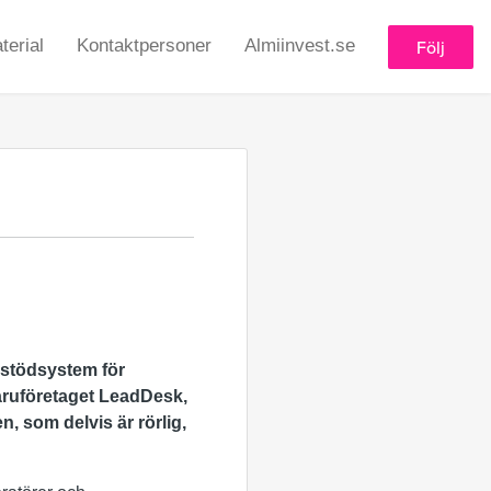
erial
Kontaktpersoner
Almiinvest.se
Följ
r stödsystem för
ruföretaget
LeadDesk,
, som delvis är rörlig,