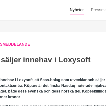
Nyheter
Pressmat
SSMEDDELANDE
 säljer innehav i Loxysoft
tt innehav i Loxysoft, ett Saas-bolag som utvecklar och sälje
ontaktcentra. Köpare är det
finska Nasdaq-noterade mjukva
get, både dess svenska och dess norska del. Köpeskillingen
joner kronor.