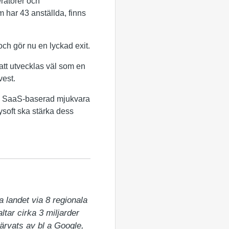
ratörer och
 har 43 anställda, finns
ch gör nu en lyckad exit.
att utvecklas väl som en
vest.
en SaaS-baserad mjukvara
ysoft ska stärka dess
 landet via 8 regionala 
tar cirka 3 miljarder 
ärvats av bl a Google, 