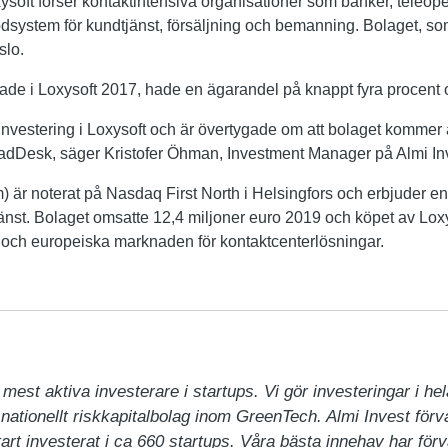
oft förser kontaktintensiva organisationer som banker, teleope
dsystem för kundtjänst, försäljning och bemanning. Bolaget, som
slo.
rade i Loxysoft 2017, hade en ägarandel på knappt fyra procent o
investering i Loxysoft och är övertygade om att bolaget kommer 
adDesk, säger Kristofer Öhman, Investment Manager på Almi In
 är noterat på Nasdaq First North i Helsingfors och erbjuder 
jänst. Bolaget omsatte 12,4 miljoner euro 2019 och köpet av Lox
 och europeiska marknaden för kontaktcenterlösningar.
mest aktiva investerare i startups. Vi gör investeringar i hela
 nationellt riskkapitalbolag inom GreenTech. Almi Invest förval
rt investerat i ca 660 startups. Våra bästa innehav har förv