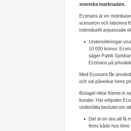
svenska marknaden.
Econans är en molnbaser
scenarion och laborera f
individuellt anpassade 
Undersökningar visar 
10 000 kronor. Econa
säger Patrik Sjöstran
Econans på privateko
Med Econans får använda
och val påverkar hens pr
Bolaget riktar främst in 
kunder. Här erbjuder Econ
underlätta beslutet om at
Det är en ära att få
finns både hos Almi 