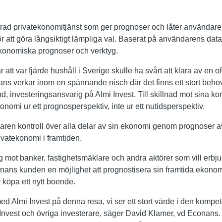
ad privatekonomitjänst som ger prognoser och låter användare
ör att göra långsiktigt lämpliga val. Baserat på användarens da
ekonomiska prognoser och verktyg.
att var fjärde hushåll i Sverige skulle ha svårt att klara av en o
ns verkar inom en spännande nisch där det finns ett stort beho
d, investeringsansvarig på Almi Invest. Till skillnad mot sina ko
nomi ur ett prognosperspektiv, inte ur ett nutidsperspektiv.
ren kontroll över alla delar av sin ekonomi genom prognoser a
ivatekonomi i framtiden.
sig mot banker, fastighetsmäklare och andra aktörer som vill erbju
ans kunden en möjlighet att prognostisera sin framtida ekonomi 
t köpa ett nytt boende.
 med Almi Invest på denna resa, vi ser ett stort värde i den komp
Invest och övriga investerare, säger David Klamer, vd Econans. Vå