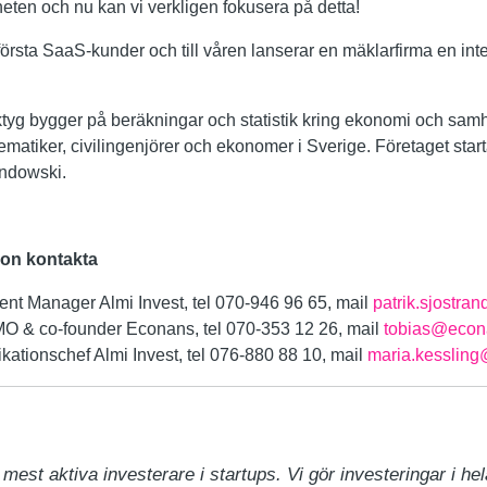
ten och nu kan vi verkligen fokusera på detta!
örsta SaaS-kunder och till våren lanserar en mäklarfirma en int
yg bygger på beräkningar och statistik kring ekonomi och samhä
ematiker, civilingenjörer och ekonomer i Sverige. Företaget sta
ndowski.
tion kontakta
ment Manager Almi Invest, tel 070-946 96 65, mail
patrik.sjostra
 & co-founder Econans, tel 070-353 12 26, mail
tobias@econ
ationschef Almi Invest, tel 076-880 88 10, mail
maria.kessling
mest aktiva investerare i startups. Vi gör investeringar i hela