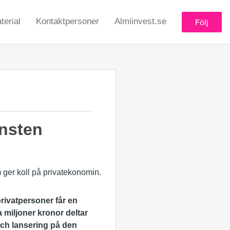
erial
Kontaktpersoner
Almiinvest.se
Följ
änsten
privatpersoner får en
 miljoner kronor deltar
och lansering på den