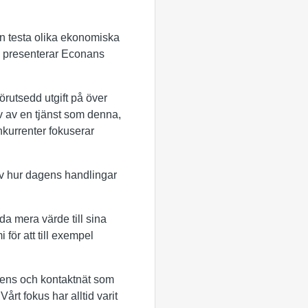
n testa olika ekonomiska
ta presenterar Econans
förutsedd utgift på över
v av en tjänst som denna,
nkurrenter fokuserar
v hur dagens handlingar
da mera värde till sina
för att till exempel
etens och kontaktnät som
rt fokus har alltid varit