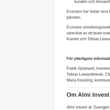
kunden och lönsamhe
Econans har redan sina f
tjänsten.
Econans simuleringsverkt
utvecklat av ett team mat
Klamer och Tobias Lewa
För ytterligare informa
Patrik Sjöstrand, Invest
Tobias Lewandowski, CMO
Maria Kessling, kommunik
Om Almi Invest
Almi Invest är Sveriges 