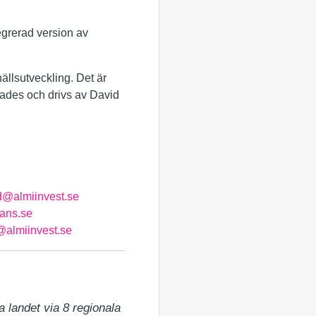
egrerad version av
llsutveckling. Det är
rtades och drivs av David
nd@almiinvest.se
ans.se
@almiinvest.se
 landet via 8 regionala 