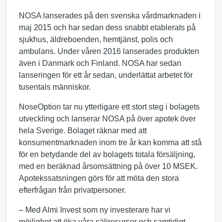
NOSA lanserades på den svenska vårdmarknaden i
maj 2015 och har sedan dess snabbt etablerats på
sjukhus, äldreboenden, hemtjänst, polis och
ambulans. Under våren 2016 lanserades produkten
även i Danmark och Finland. NOSA har sedan
lanseringen för ett år sedan, underlättat arbetet för
tusentals människor.
NoseOption tar nu ytterligare ett stort steg i bolagets
utveckling och lanserar NOSA på över apotek över
hela Sverige. Bolaget räknar med att
konsumentmarknaden inom tre år kan komma att stå
för en betydande del av bolagets totala försäljning,
med en beräknad årsomsättning på över 10 MSEK.
Apotekssatsningen görs för att möta den stora
efterfrågan från privatpersoner.
– Med Almi Invest som ny investerare har vi
möjlighet att öka våra säljresurser och samtidigt