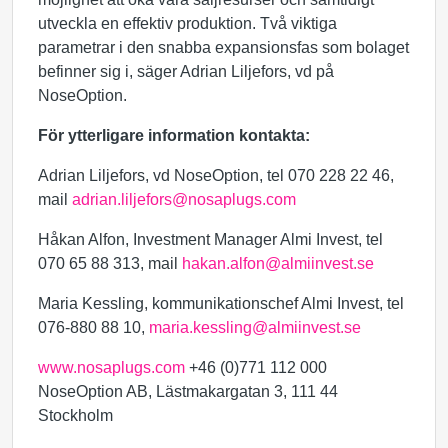
utveckla en effektiv produktion. Två viktiga
parametrar i den snabba expansionsfas som bolaget
befinner sig i, säger Adrian Liljefors, vd på
NoseOption.
För ytterligare information kontakta:
Adrian Liljefors, vd NoseOption, tel 070 228 22 46,
mail
adrian.liljefors@nosaplugs.com
Håkan Alfon, Investment Manager Almi Invest, tel
070 65 88 313, mail
hakan.alfon@almiinvest.se
Maria Kessling, kommunikationschef Almi Invest, tel
076-880 88 10,
maria.kessling@almiinvest.se
www.nosaplugs.com
+46 (0)771 112 000
NoseOption AB, Lästmakargatan 3, 111 44
Stockholm