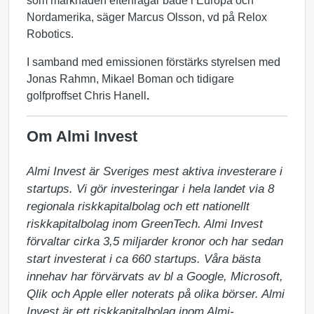
som marknaden efterfrågar både i Europa och
Nordamerika, säger Marcus Olsson, vd på Relox
Robotics.
I samband med emissionen förstärks styrelsen med
Jonas Rahmn, Mikael Boman och tidigare
golfproffset Chris Hanell
.
Om Almi Invest
Almi Invest är Sveriges mest aktiva investerare i 
startups. Vi gör investeringar i hela landet via 8 
regionala riskkapitalbolag och ett nationellt 
riskkapitalbolag inom GreenTech. Almi Invest 
förvaltar cirka 3,5 miljarder kronor och har sedan 
start investerat i ca 660 startups. Våra bästa 
innehav har förvärvats av bl a Google, Microsoft, 
Qlik och Apple eller noterats på olika börser. Almi 
Invest är ett riskkapitalbolag inom Almi-