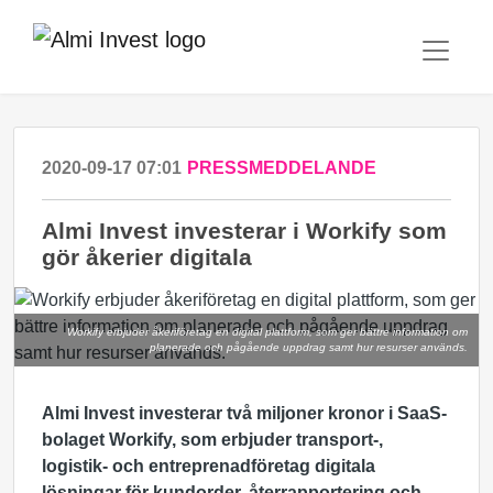
2020-09-17 07:01
PRESSMEDDELANDE
Almi Invest investerar i Workify som
gör åkerier digitala
Workify erbjuder åkeriföretag en digital plattform, som ger bättre information om
planerade och pågående uppdrag samt hur resurser används.
Almi
Invest
investerar två miljoner kronor i
SaaS
-
bolaget
Workify
, som erbjuder
transport-,
logistik- och entreprenadföretag
digitala
lösningar för kundorder, återrapportering och