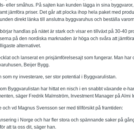
ids- eller småhus. På sajten kan kunden lägga in sina byggvaror, 
samt jämföra priser. Det går att plocka ihop hela paket med prod
 kunden direkt länka till anslutna byggvaruhus och beställa varor
örjar handlas på nätet är stark och visar en tillväxt på 30-40 proc
serna på den nordiska marknaden är höga och svåra att jämföra.
ligaste alternativet.
cklat och lanserat en prisjämförelsesajt som fungerar. Man har o
varuhusen, Beijer Bygg.
n som ny investerare, ser stor potential i Byggvarulistan.
akom Byggvarulistan har hittat en nisch i en snabbt växande e-
enten, säger Fredrik Malmström, Investment Manager på Almi In
 och vd Magnus Svensson ser med tillförsikt på framtiden:
lansering i Norge och har fler stora och spännande saker på gång 
ör att ta oss dit, säger han.