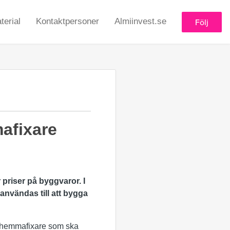
erial
Kontaktpersoner
Almiinvest.se
Följ
mafixare
 priser på byggvaror. I
användas till att
bygga
ll hemmafixare som ska