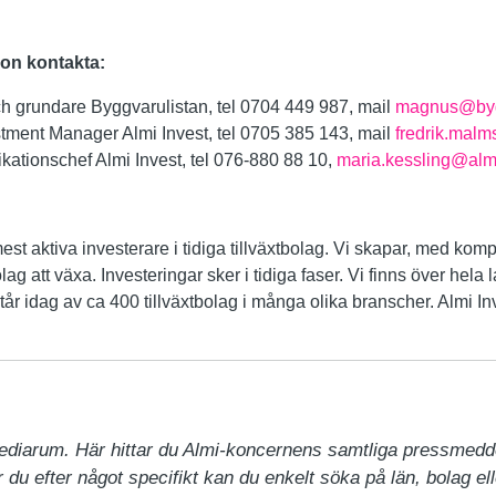
ion kontakta:
 grundare Byggvarulistan, tel 0704 449 987, mail
magnus@bygg
ment Manager Almi Invest, tel 0705 385 143, mail
fredrik.malm
ationschef Almi Invest, tel 076-880 88 10,
maria.kessling@almi
est aktiva investerare i tidiga tillväxtbolag. Vi skapar, med kom
lag att växa. Investeringar sker i tidiga faser. Vi finns över hel
år idag av ca 400 tillväxtbolag i många olika branscher. Almi Inves
.
ediarum. Här hittar du Almi-koncernens samtliga pressmedd
du efter något specifikt kan du enkelt söka på län, bolag ell