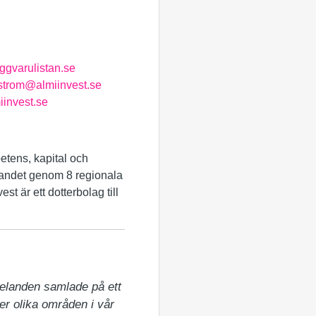
varulistan.se
strom@almiinvest.se
invest.se
petens, kapital och
a landet genom 8 regionala
t är ett dotterbolag till
elanden samlade på ett 
er olika områden i vår 