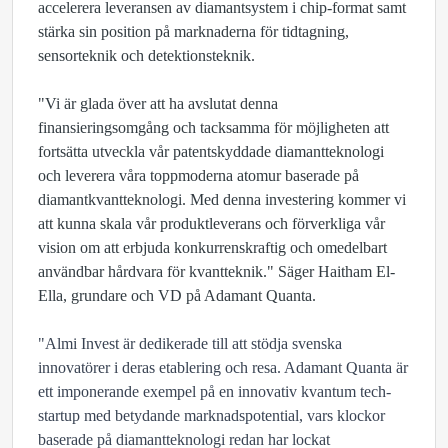
accelerera leveransen av diamantsystem i chip-format samt
stärka sin position på marknaderna för tidtagning,
sensorteknik och detektionsteknik.
"Vi är glada över att ha avslutat denna
finansieringsomgång och tacksamma för möjligheten att
fortsätta utveckla vår patentskyddade diamantteknologi
och leverera våra toppmoderna atomur baserade på
diamantkvantteknologi. Med denna investering kommer vi
att kunna skala vår produktleverans och förverkliga vår
vision om att erbjuda konkurrenskraftig och omedelbart
användbar hårdvara för kvantteknik." Säger Haitham El-
Ella, grundare och VD på Adamant Quanta.
"Almi Invest är dedikerade till att stödja svenska
innovatörer i deras etablering och resa. Adamant Quanta är
ett imponerande exempel på en innovativ kvantum tech-
startup med betydande marknadspotential, vars klockor
baserade på diamantteknologi redan har lockat