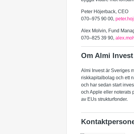
Peter Höjerback, CEO
070–975 90 00,
peter.ho
Alex Molvin, Fund Manag
070
–
825 39 90,
alex.mol
Om Almi Invest
Almi Invest är Sveriges me
riskkapitalbolag och ett n
och har sedan start inves
och Apple eller noterats 
av EUs strukturfonder.
Kontaktperson