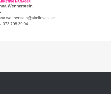
ARKETING MANAGER
nna Wennerstein
nna.wennerstein@almiinvest.se
073 708 39 04