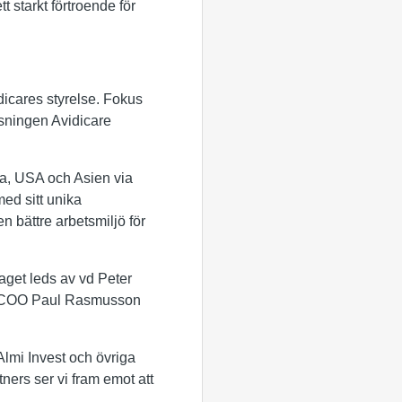
 starkt förtroende för
dicares styrelse. Fokus
tsningen Avidicare
pa, USA och Asien via
med sitt unika
n bättre arbetsmiljö för
aget leds av vd Peter
ch COO Paul Rasmusson
 Almi Invest och övriga
ners ser vi fram emot att