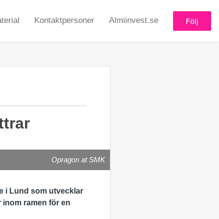
erial
Kontaktpersoner
Almiinvest.se
Följ
ttrar
Opragon at SMK
te i Lund som utvecklar
er inom ramen för en