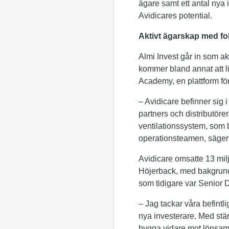
ägare samt ett antal nya 
Avidicares potential.
Aktivt ägarskap med fok
Almi Invest går in som ak
kommer bland annat att l
Academy, en plattform för 
– Avidicare befinner sig
partners och distributöre
ventilationssystem, som b
operationsteamen, säger
Avidicare omsatte 13 mil
Höjerback, med bakgrun
som tidigare var Senior 
– Jag tackar våra befintli
nya investerare. Med stär
bygga vidare mot lönsam t