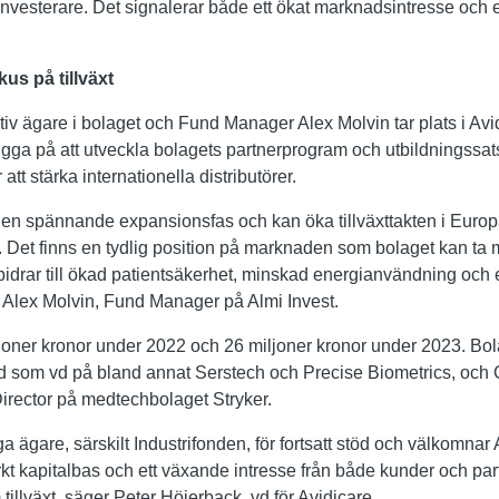
investerare. Det signalerar både ett ökat marknadsintresse och ett
us på tillväxt
tiv ägare i bolaget och Fund Manager Alex Molvin tar plats i Avi
igga på att utveckla bolagets partnerprogram och utbildningssa
att stärka internationella distributörer.
 i en spännande expansionsfas och kan öka tillväxttakten i Euro
r. Det finns en tydlig position på marknaden som bolaget kan ta 
idrar till ökad patientsäkerhet, minskad energianvändning och e
 Alex Molvin, Fund Manager på Almi Invest.
joner kronor under 2022 och 26 miljoner kronor under 2023. Bol
d som vd på bland annat Serstech och Precise Biometrics, o
Director på medtechbolaget Stryker.
ga ägare, särskilt Industrifonden, för fortsatt stöd och välkomnar
kt kapitalbas och ett växande intresse från både kunder och part
illväxt, säger Peter Höjerback, vd för Avidicare.