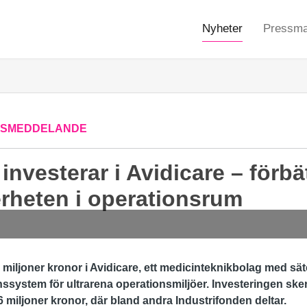
Nyheter
Pressmat
SSMEDDELANDE
investerar i Avidicare – förbä
rheten i operationsrum
3 miljoner kronor i Avidicare, ett medicinteknikbolag med sä
ionssystem för ultrarena operationsmiljöer. Investeringen sk
26 miljoner kronor, där bland andra Industrifonden deltar.