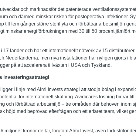
 utvecklar och marknadsför det patenterade ventilationssysteme
nsrum och därmed minskar risken för postoperativa infektioner. 
p till fem gånger större steril yta och förbättrar arbetsmiljön ge
igt minskar energiförbrukningen med 30 till 50 procent jämfört 
i 17 länder och har ett internationellt nätverk av 15 distributör
 och Nederländerna, men nya installationer har nyligen gjorts i bl
gger på att accelerera tillväxten i USA och Tyskland.
s investeringsstrategi
ligger i linje med Almi Invests strategi att stödja bolag i expans
otential för internationell skalning. Avidicares lösning bidrar til
g och förbättrad arbetsmiljö – tre områden där behoven inom s
k höjd med beprövad efterfrågan och ett erfaret team, vilket ger
6 miljoner kronor deltar, förutom Almi Invest, även Industrifond