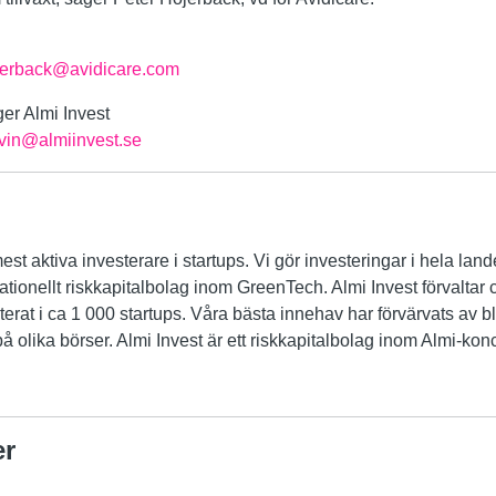
jerback@avidicare.com
er Almi Invest
vin@almiinvest.se
st aktiva investerare i startups. Vi gör investeringar i hela land
ationellt riskkapitalbolag inom GreenTech. Almi Invest förvaltar c
terat i ca 1 000 startups. Våra bästa innehav har förvärvats av bl
på olika börser. Almi Invest är ett riskkapitalbolag inom Almi-ko
er