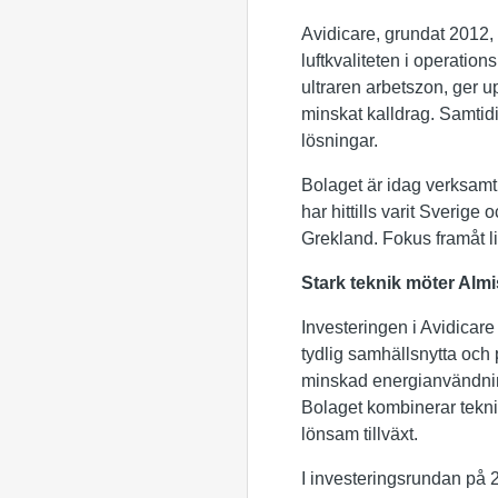
Avidicare, grundat 2012,
luftkvaliteten i operatio
ultraren arbetszon, ger up
minskat kalldrag. Samtid
lösningar.
Bolaget är idag verksamt 
har hittills varit Sverige
Grekland. Fokus framåt li
Stark teknik möter Almi
Investeringen i Avidicare 
tydlig samhällsnytta och p
minskad energianvändnin
Bolaget kombinerar teknis
lönsam tillväxt.
I investeringsrundan på 2