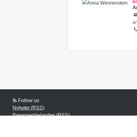
M
A
a
Follow us
Nyheter (RSS)
Pressmeddelanden (RSS)
Bloggposter (RSS)