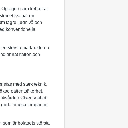
t Opragon som förbättrar
Systemet skapar en
nom lägre ljudnivå och
med konventionella
er. De största marknaderna
and annat Italien och
ionsfas med stark teknik,
l ökad patientsäkerhet,
jukvården växer snabbt.
 goda förutsättningar för
en som är bolagets största