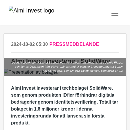
2024-10-02 05:30
PRESSMEDDELANDE
Almi Invest investerar i SolidWare
Överst i bilden ser vi Emma Burman från Almi Invest, tillsammans med Annie Platzer
och Jonas Oskarsson från Visive. Längst ned till vänster är medgrundarna Lulzim
Fazlija, Pernilla Sjöholm och Sujeb Memeti, som även är VD.
Almi Invest investerar i techbolaget SolidWare,
som genom produkten IDfier förhindrar digitala
bedrägerier genom identitetsverifiering. Totalt tar
bolaget in 1,6 miljoner kronor i denna
investeringsrunda för att lansera sin första
produkt.