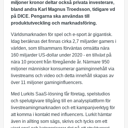
miljoner kronor deltar också privata investerare,
bland andra
Karl Magnus Troedsson, tidigare vd
på DICE
. Pengarna ska användas till
produktutveckling och marknadsföring.
Världsmarknaden för spel och e-sport är gigantisk.
Idag beräknas det finnas cirka 2,7 miljarder gamers i
världen, som tillsammans förväntas omsätta nära
160 miljarder US-dollar under 2020 - en tillväxt på
nära 10 procent från föregående år. Närmare 950
miljoner människor konsumerar gaminginnehåll via
livestreams och video och detta innehåll skapas av
över 11 miljoner gaminginfluencers.
Med Lurkits SaaS-lösning får företag, spelstudios
och spelutgivare tillgång till en analysplattform för
livestreamingmarknaden och ett kampanjverktyg för
att komma i kontakt med influencers. Lurkit hämtar
även in allting som sägs, skrivs och tycks om ett