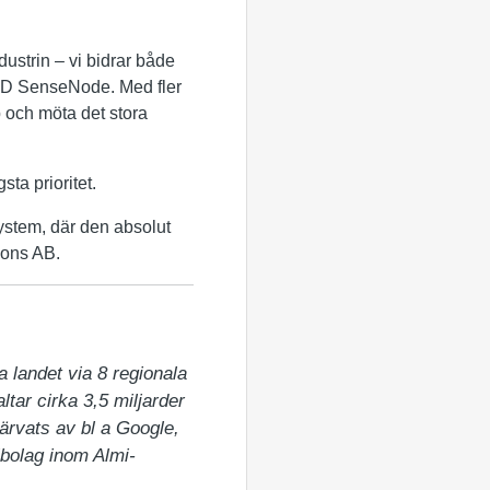
ndustrin – vi bidrar både
 VD SenseNode. Med fler
p och möta det stora
ta prioritet.
ystem, där den absolut
ions AB.
 landet via 8 regionala 
tar cirka 3,5 miljarder 
ärvats av bl a Google, 
albolag inom Almi-