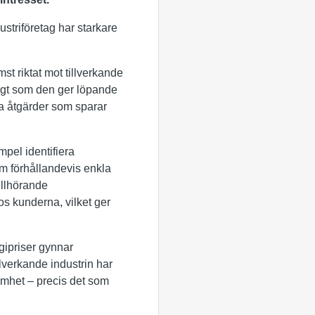
ustriföretag har starkare
st riktat mot tillverkande
digt som den ger löpande
ta åtgärder som sparar
mpel identifiera
om förhållandevis enkla
illhörande
os kunderna, vilket ger
gipriser gynnar
verkande industrin har
samhet – precis det som