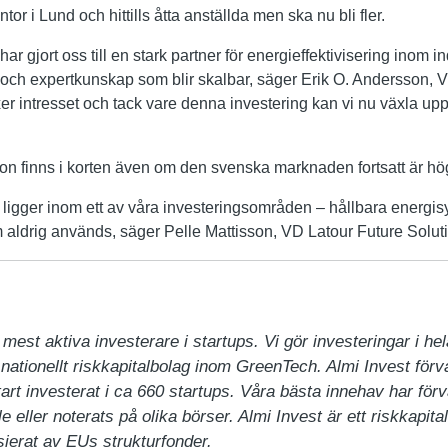
 i Lund och hittills åtta anställda men ska nu bli fler.
ar gjort oss till en stark partner för energieffektivisering inom i
 och expertkunskap som blir skalbar, säger Erik O. Andersson,
er intresset och tack vare denna investering kan vi nu växla up
on finns i korten även om den svenska marknaden fortsatt är högs
igger inom ett av våra investeringsområden – hållbara energis
 aldrig används, säger Pelle Mattisson, VD Latour Future Solut
mest aktiva investerare i startups. Vi gör investeringar i hela
 nationellt riskkapitalbolag inom GreenTech. Almi Invest förval
rt investerat i ca 660 startups. Våra bästa innehav har förv
e eller noterats på olika börser. Almi Invest är ett riskkapit
ierat av EUs strukturfonder.