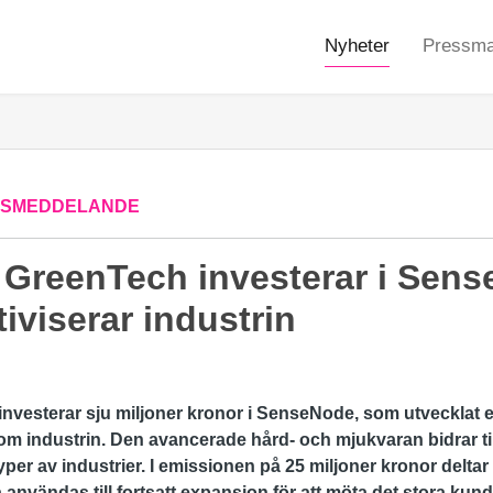
Nyheter
Pressmat
SSMEDDELANDE
t GreenTech investerar i Sen
tiviserar industrin
investerar sju miljoner kronor i SenseNode, som utvecklat e
nom industrin. Den avancerade hård- och mjukvaran bidrar t
yper av industrier. I emissionen på 25 miljoner kronor delta
 användas till fortsatt expansion för att möta det stora kund