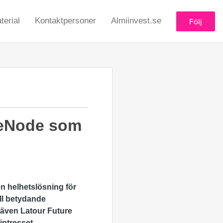
erial
Kontaktpersoner
Almiinvest.se
Följ
seNode som
n helhetslösning för
ill betydande
r även Latour Future
intresset.