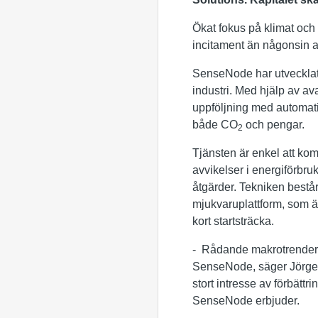
Ökat fokus på klimat och 
incitament än någonsin at
SenseNode har utvecklat e
industri. Med hjälp av av
uppföljning med automati
både CO
och pengar.
2
Tjänsten är enkel att kom
avvikelser i energiförbru
åtgärder. Tekniken bestå
mjukvaruplattform, som är
kort startsträcka.
- Rådande makrotrender m
SenseNode, säger Jörgen
stort intresse av förbätt
SenseNode erbjuder.