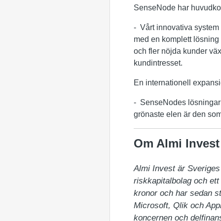
SenseNode har huvudkontor
- Vårt innovativa system h
med en komplett lösning
och fler nöjda kunder väx
kundintresset.
En internationell expansi
- SenseNodes lösningar l
grönaste elen är den som
Om Almi Invest
Almi Invest är Sveriges 
riskkapitalbolag och ett
kronor och har sedan sta
Microsoft, Qlik och Appl
koncernen och delfinans