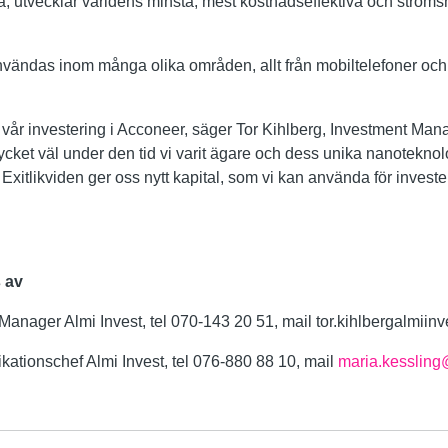
 utvecklar världens minsta, mest kostnadseffektiva och ströms
ändas inom många olika områden, allt från mobiltelefoner och we
 vår investering i Acconeer, säger Tor Kihlberg, Investment Mana
cket väl under den tid vi varit ägare och dess unika nanoteknolo
Exitlikviden ger oss nytt kapital, som vi kan använda för investe
 av
Manager Almi Invest, tel 070-143 20 51, mail tor.kihlbergalmiinv
ationschef Almi Invest, tel 076-880 88 10, mail
maria.kessling