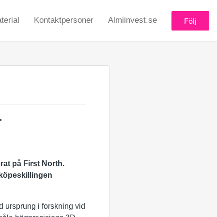
erial
Kontaktpersoner
Almiinvest.se
Följ
r
rat på First North.
 köpeskillingen
 ursprung i forskning vid