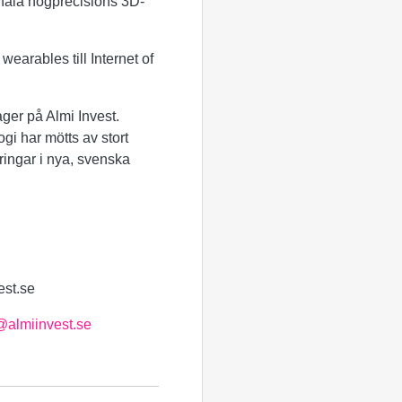
nåla högprecisions 3D-
arables till Internet of
ger på Almi Invest.
gi har mötts av stort
ringar i nya, svenska
est.se
@almiinvest.se