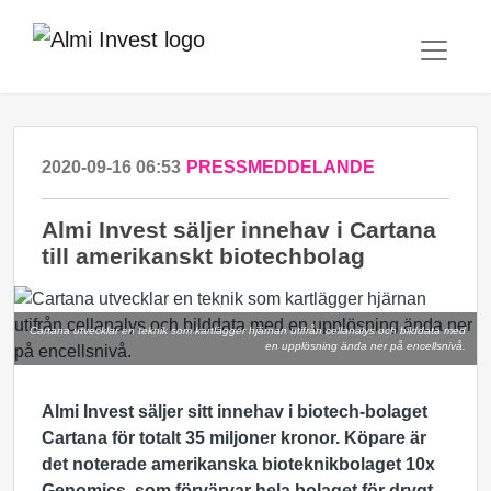
2020-09-16 06:53
PRESSMEDDELANDE
Almi Invest säljer innehav i Cartana
till amerikanskt biotechbolag
Cartana utvecklar en teknik som kartlägger hjärnan utifrån cellanalys och bilddata med
en upplösning ända ner på encellsnivå.
Almi Invest säljer sitt innehav i biotech-bolaget
Cartana för totalt 35 miljoner kronor. Köpare är
det noterade
amerikanska bioteknikbolaget
10x
Genomics, som förvärvar hela bolaget för drygt