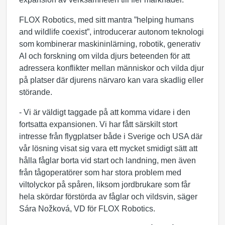
FLOX Robotics, med sitt mantra ”helping humans
and wildlife coexist”, introducerar autonom teknologi
som kombinerar maskininlärning, robotik, generativ
AI och forskning om vilda djurs beteenden för att
adressera konflikter mellan människor och vilda djur
på platser där djurens närvaro kan vara skadlig eller
störande.
- Vi är väldigt taggade på att komma vidare i den
fortsatta expansionen. Vi har fått särskilt stort
intresse från flygplatser både i Sverige och USA där
vår lösning visat sig vara ett mycket smidigt sätt att
hålla fåglar borta vid start och landning, men även
från tågoperatörer som har stora problem med
viltolyckor på spåren, liksom jordbrukare som får
hela skördar förstörda av fåglar och vildsvin, säger
Sára Nožková, VD för FLOX Robotics.