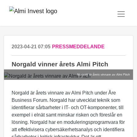
2023-04-21 07:05
PRESSMEDDELANDE
Norgald vinner årets Almi Pitch
Norgald är årets vinnare av Almi Pitch
Norgald är årets vinnare av Almi Pitch under Åre
Business Forum. Norgald har utvecklat teknik som
identifierar sårbarheter i IT- och OT-komponenter, till
exempel i elnät samt minskar risken och föreslår en
lösning. Norgald har en moduleringsprogramvara för
att effektivisera cybersäkerhetsanalys och identifiera
sårbarheter i kritisk infrastruktur, Det är ett